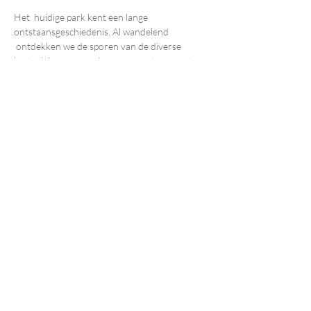
Het  huidige park kent een lange 
ontstaansgeschiedenis. Al wandelend 
 ontdekken we de sporen van de diverse 
kasteeleigenaars en hun soms  extravagante 
smaak. We verkennen ook de Unitaswijk, 
ongetwijfeld één van  de charmantste 
tuinwijken van het land. Ontdek deze twee 
schatten in  één wandeling.
Duur: 90 min
Prijs: 10 € pp ter plaatse te betalen
Deel dit evenement