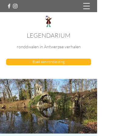
LEGENDARIUM
ronddwalen in Antwerpse verhalen
Boek een rondleiding