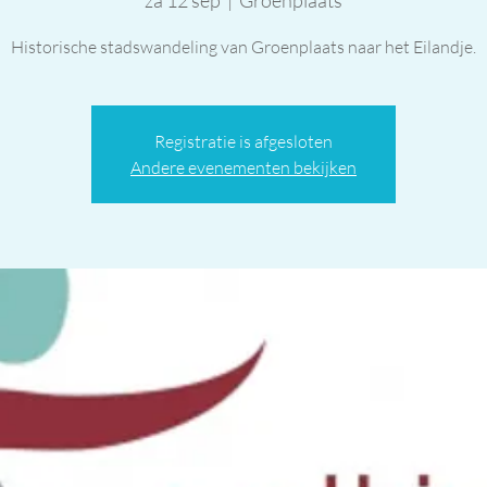
za 12 sep
  |  
Groenplaats
Historische stadswandeling van Groenplaats naar het Eilandje.
Registratie is afgesloten
Andere evenementen bekijken