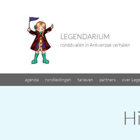
LEGENDARIUM
ronddwalen in Antwerpse verhalen
agenda
rondleidingen
tarieven
partners
over Leg
H