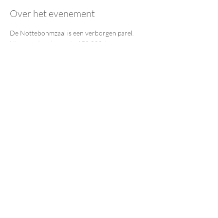
Over het evenement
De Nottebohmzaal is een verborgen parel. 
Hier worden de eerste 150.000  boeken van 
de bibliotheek bewaard in een historische en 
adembenemende  setting. De deuren van de 
zaal zwaaien alleen open voor 
 tentoonstellingen, lezingen, concerten of 
rondleidingen. En als ze dat  doen, vliegt de 
magie u tegemoet.
Deel dit evenement