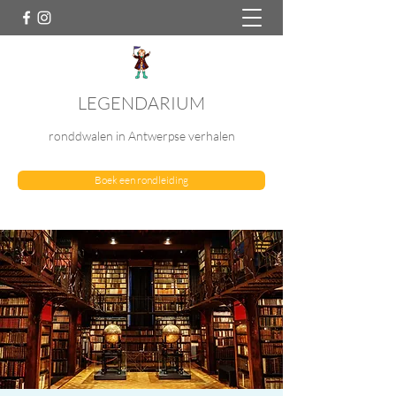
LEGENDARIUM
ronddwalen in Antwerpse verhalen
Boek een rondleiding