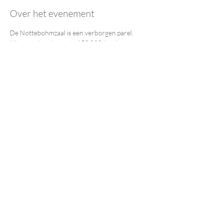
Over het evenement
De Nottebohmzaal is een verborgen parel. 
Hier worden de eerste 150.000  boeken van 
de bibliotheek bewaard in een historische en 
adembenemende  setting. De deuren van de 
zaal zwaaien alleen open voor 
 tentoonstellingen, lezingen, concerten of 
rondleidingen. En als ze dat  doen, vliegt de 
magie u tegemoet.
Deel dit evenement